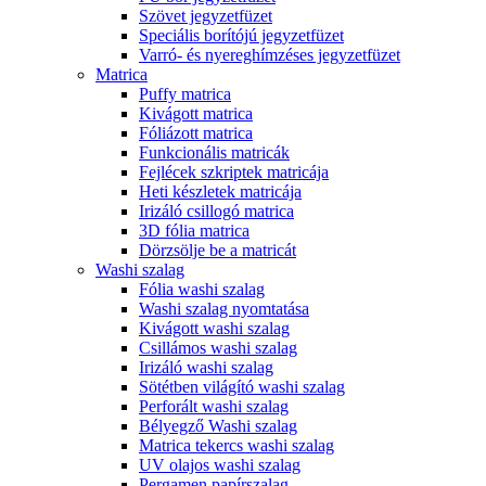
Szövet jegyzetfüzet
Speciális borítójú jegyzetfüzet
Varró- és nyereghímzéses jegyzetfüzet
Matrica
Puffy matrica
Kivágott matrica
Fóliázott matrica
Funkcionális matricák
Fejlécek szkriptek matricája
Heti készletek matricája
Irizáló csillogó matrica
3D fólia matrica
Dörzsölje be a matricát
Washi szalag
Fólia washi szalag
Washi szalag nyomtatása
Kivágott washi szalag
Csillámos washi szalag
Irizáló washi szalag
Sötétben világító washi szalag
Perforált washi szalag
Bélyegző Washi szalag
Matrica tekercs washi szalag
UV olajos washi szalag
Pergamen papírszalag