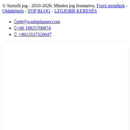
© Szerzői jog - 2010-2026: Minden jog fenntartva.
Forró termékek
-
Oldaltérkép
-
TOP BLOG
-
LEGJOBB KERESÉS

pitt@washiplanner.com

+86 18825700874

+8613537320647