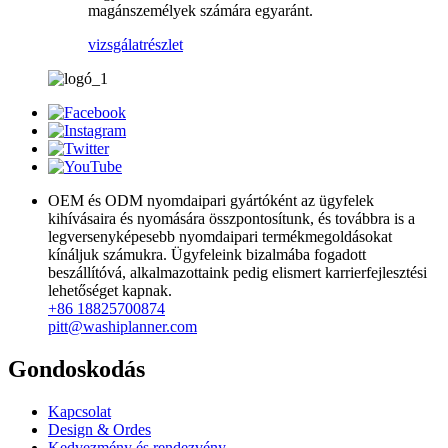
magánszemélyek számára egyaránt.
vizsgálat
részlet
OEM és ODM nyomdaipari gyártóként az ügyfelek
kihívásaira és nyomására összpontosítunk, és továbbra is a
legversenyképesebb nyomdaipari termékmegoldásokat
kínáljuk számukra. Ügyfeleink bizalmába fogadott
beszállítóvá, alkalmazottaink pedig elismert karrierfejlesztési
lehetőséget kapnak.
+86 18825700874
pitt@washiplanner.com
Gondoskodás
Kapcsolat
Design & Ordes
Kedvezmény és rendezvény