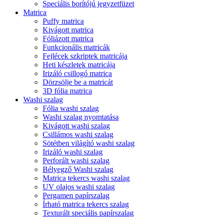
Speciális borítójú jegyzetfüzet
Matrica
Puffy matrica
Kivágott matrica
Fóliázott matrica
Funkcionális matricák
Fejlécek szkriptek matricája
Heti készletek matricája
Irizáló csillogó matrica
Dörzsölje be a matricát
3D fólia matrica
Washi szalag
Fólia washi szalag
Washi szalag nyomtatása
Kivágott washi szalag
Csillámos washi szalag
Sötétben világító washi szalag
Irizáló washi szalag
Perforált washi szalag
Bélyegző Washi szalag
Matrica tekercs washi szalag
UV olajos washi szalag
Pergamen papírszalag
Írható matrica tekercs szalag
Texturált speciális papírszalag