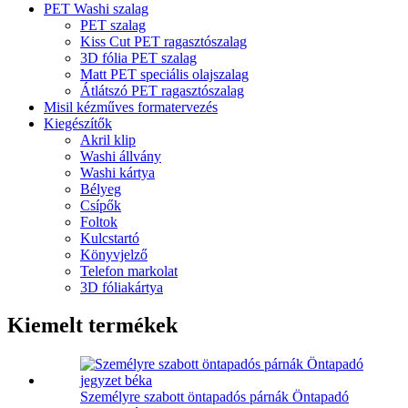
PET Washi szalag
PET szalag
Kiss Cut PET ragasztószalag
3D fólia PET szalag
Matt PET speciális olajszalag
Átlátszó PET ragasztószalag
Misil kézműves formatervezés
Kiegészítők
Akril klip
Washi állvány
Washi kártya
Bélyeg
Csípők
Foltok
Kulcstartó
Könyvjelző
Telefon markolat
3D fóliakártya
Kiemelt termékek
Személyre szabott öntapadós párnák Öntapadó