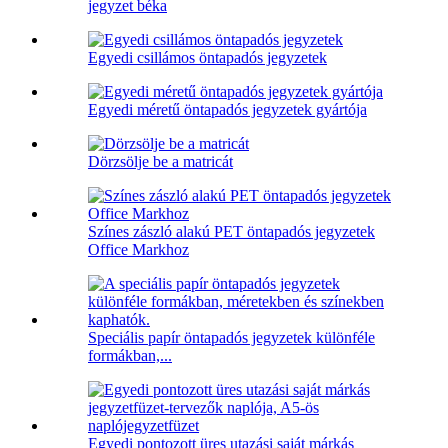
jegyzet béka
Egyedi csillámos öntapadós jegyzetek
Egyedi méretű öntapadós jegyzetek gyártója
Dörzsölje be a matricát
Színes zászló alakú PET öntapadós jegyzetek
Office Markhoz
Speciális papír öntapadós jegyzetek különféle
formákban,...
Egyedi pontozott üres utazási saját márkás