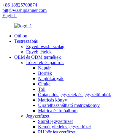
+86 18825700874
pitt@washiplanner.com
English
Otthon
Testreszabás
Egyedi washi szalag
Egyéb tételek
OEM és ODM termékek
Írószerek és papírok
Naptár
Boríték
Naplókártyák
Címke
Toll
Öntapadós jegyzetek és jegyzettömbök
Matricás könyv
Újrafelhasználható matricakönyv
Matrica és fotóalbum
Jegyzetfüzet
Spirál jegyzetfüzet
Keményfedeles jegyzetfüzet
PU bőr jegyzetfüzet