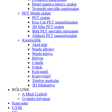
Írható matrica tekercs szalag
Texturált speciális papírszalag
PET Washi szalag
PET szalag
Kiss Cut PET ragasztószalag
3D fólia PET szalag
Matt PET speciális olajszalag
Átlátszó PET ragasztószalag
Kiegészítők
Akril klip
Washi állvány
Washi kártya
Bélyeg
Csípők
Foltok
Kulcstartó
Könyvjelző
Telefon markolat
3D fóliakártya
RÓLUNK
A Misil Craftról
Gyártási folyamat
Kapcsolat
GYIK