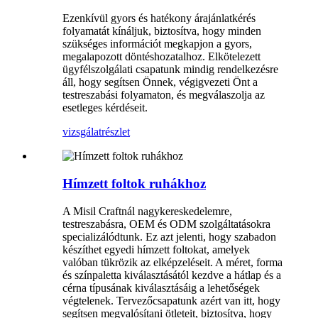
Ezenkívül gyors és hatékony árajánlatkérés
folyamatát kínáljuk, biztosítva, hogy minden
szükséges információt megkapjon a gyors,
megalapozott döntéshozatalhoz. Elkötelezett
ügyfélszolgálati csapatunk mindig rendelkezésre
áll, hogy segítsen Önnek, végigvezeti Önt a
testreszabási folyamaton, és megválaszolja az
esetleges kérdéseit.
vizsgálat
részlet
Hímzett foltok ruhákhoz
A Misil Craftnál nagykereskedelemre,
testreszabásra, OEM és ODM szolgáltatásokra
specializálódtunk. Ez azt jelenti, hogy szabadon
készíthet egyedi hímzett foltokat, amelyek
valóban tükrözik az elképzeléseit. A méret, forma
és színpaletta kiválasztásától kezdve a hátlap és a
cérna típusának kiválasztásáig a lehetőségek
végtelenek. Tervezőcsapatunk azért van itt, hogy
segítsen megvalósítani ötleteit, biztosítva, hogy