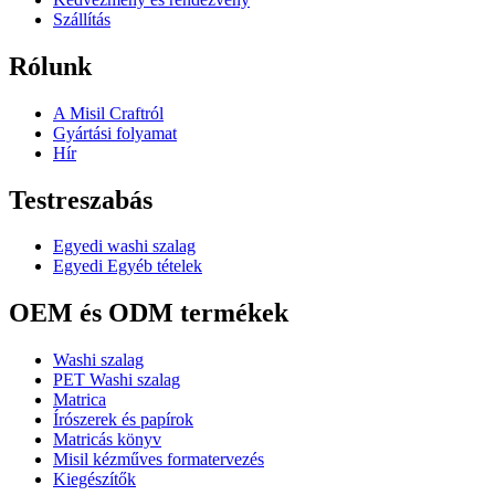
Szállítás
Rólunk
A Misil Craftról
Gyártási folyamat
Hír
Testreszabás
Egyedi washi szalag
Egyedi Egyéb tételek
OEM és ODM termékek
Washi szalag
PET Washi szalag
Matrica
Írószerek és papírok
Matricás könyv
Misil kézműves formatervezés
Kiegészítők