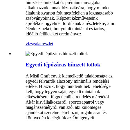
hímzéstechnikákat és prémium anyagokat
alkalmazzuk annak biztosítására, hogy minden
általunk gyártott folt megfeleljen a legmagasabb
szabványoknak. Képzett kézműveseink
aprólékos figyelmet fordítanak a részletekre, ami
élénk színeket, bonyolult mintákat és tartós,
időálló felületeket eredményez.
vizsgálat
részlet
Egyedi tépőzáras hímzett foltok
A Misil Craft egyik kiemelkedő tulajdonsága az
egyedi felvarrók alacsony minimális rendelési
értéke. Hisszük, hogy mindenkinek lehetősége
kell, hogy legyen saját, egyedi mintáinak
elkészítésére, függetlenül a rendelés méretétől.
Akár kisvállalkozásról, sportcsapatról vagy
magánszemélyről van szó, aki különleges
ajándékot szeretne létrehozni, rugalmasan és
könnyedén kielégítjük az Ön igényeit.