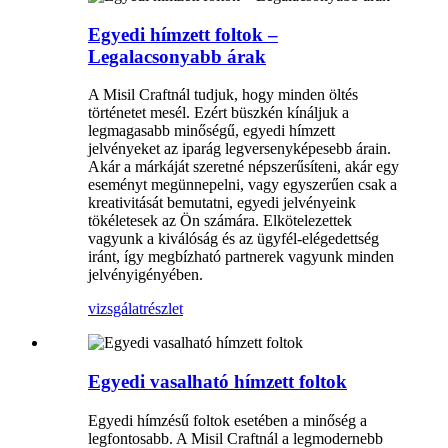
Egyedi hímzett foltok –
Legalacsonyabb árak
A Misil Craftnál tudjuk, hogy minden öltés
történetet mesél. Ezért büszkén kínáljuk a
legmagasabb minőségű, egyedi hímzett
jelvényeket az iparág legversenyképesebb árain.
Akár a márkáját szeretné népszerűsíteni, akár egy
eseményt megünnepelni, vagy egyszerűen csak a
kreativitását bemutatni, egyedi jelvényeink
tökéletesek az Ön számára. Elkötelezettek
vagyunk a kiválóság és az ügyfél-elégedettség
iránt, így megbízható partnerek vagyunk minden
jelvényigényében.
vizsgálat
részlet
Egyedi vasalható hímzett foltok
Egyedi hímzésű foltok esetében a minőség a
legfontosabb. A Misil Craftnál a legmodernebb