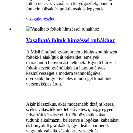
foltjai ne csak vizuálisan lenyűgözőek, hanem
funkcionálisak és praktikusak is legyenek.
vizsgálat
részlet
Vasalható foltok hímzéssel ruhákhoz
A Misil Craftnál gyönyörűen kidolgozott hímzett
foltokká alakítjuk át ötleteidet, amelyek
maradandó benyomást keltenek. Egyedi hímzett
foltok vezető gyártójaként a hagyományos
kézművességet a modern technológiával
ötvözzük, hogy kivételes minőséget kínáljunk
versenyképes áron.
Akár klasszikus, akár modernebb dizájnt keres,
széles választékunk lehetővé teszi, hogy egyedi
felvarróit készítse el. Különböző stílusokat
tudunk alkalmazni, beleértve a logókat, kabalákat
és bonyolult grafikákat, így ideális partnerek
vagyunk vállalkozások, szervezetek és