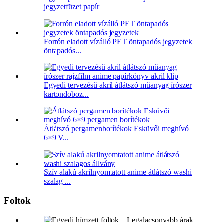
jegyzetfüzet papír
Forrón eladott vízálló PET öntapadós jegyzetek
öntapadós...
Egyedi tervezésű akril átlátszó műanyag írószer
kartondoboz...
Átlátszó pergamenborítékok Esküvői meghívó
6×9 V...
Szív alakú akrilnyomtatott anime átlátszó washi
szalag ...
Foltok