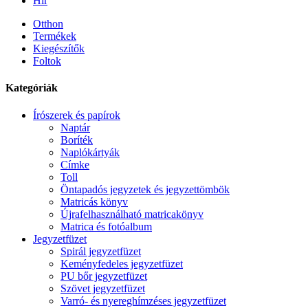
Hír
Otthon
Termékek
Kiegészítők
Foltok
Kategóriák
Írószerek és papírok
Naptár
Boríték
Naplókártyák
Címke
Toll
Öntapadós jegyzetek és jegyzettömbök
Matricás könyv
Újrafelhasználható matricakönyv
Matrica és fotóalbum
Jegyzetfüzet
Spirál jegyzetfüzet
Keményfedeles jegyzetfüzet
PU bőr jegyzetfüzet
Szövet jegyzetfüzet
Varró- és nyereghímzéses jegyzetfüzet