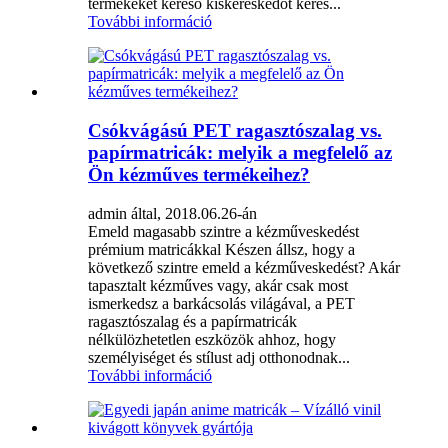
termékeket kereső kiskereskedőt keres...
További információ
Csókvágású PET ragasztószalag vs.
papírmatricák: melyik a megfelelő az
Ön kézműves termékeihez?
admin által, 2018.06.26-án
Emeld magasabb szintre a kézműveskedést
prémium matricákkal Készen állsz, hogy a
következő szintre emeld a kézműveskedést? Akár
tapasztalt kézműves vagy, akár csak most
ismerkedsz a barkácsolás világával, a PET
ragasztószalag és a papírmatricák
nélkülözhetetlen eszközök ahhoz, hogy
személyiséget és stílust adj otthonodnak...
További információ