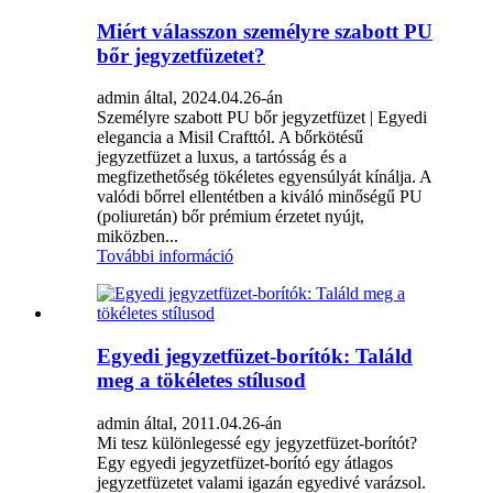
Miért válasszon személyre szabott PU
bőr jegyzetfüzetet?
admin által, 2024.04.26-án
Személyre szabott PU bőr jegyzetfüzet | Egyedi
elegancia a Misil Crafttól. A bőrkötésű
jegyzetfüzet a luxus, a tartósság és a
megfizethetőség tökéletes egyensúlyát kínálja. A
valódi bőrrel ellentétben a kiváló minőségű PU
(poliuretán) bőr prémium érzetet nyújt,
miközben...
További információ
Egyedi jegyzetfüzet-borítók: Találd
meg a tökéletes stílusod
admin által, 2011.04.26-án
Mi tesz különlegessé egy jegyzetfüzet-borítót?
Egy egyedi jegyzetfüzet-borító egy átlagos
jegyzetfüzetet valami igazán egyedivé varázsol.