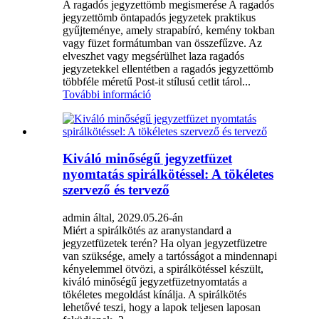
A ragadós jegyzettömb megismerése A ragadós
jegyzettömb öntapadós jegyzetek praktikus
gyűjteménye, amely strapabíró, kemény tokban
vagy füzet formátumban van összefűzve. Az
elveszhet vagy megsérülhet laza ragadós
jegyzetekkel ellentétben a ragadós jegyzettömb
többféle méretű Post-it stílusú cetlit tárol...
További információ
Kiváló minőségű jegyzetfüzet
nyomtatás spirálkötéssel: A tökéletes
szervező és tervező
admin által, 2029.05.26-án
Miért a spirálkötés az aranystandard a
jegyzetfüzetek terén? Ha olyan jegyzetfüzetre
van szüksége, amely a tartósságot a mindennapi
kényelemmel ötvözi, a spirálkötéssel készült,
kiváló minőségű jegyzetfüzetnyomtatás a
tökéletes megoldást kínálja. A spirálkötés
lehetővé teszi, hogy a lapok teljesen laposan