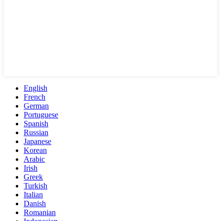
English
French
German
Portuguese
Spanish
Russian
Japanese
Korean
Arabic
Irish
Greek
Turkish
Italian
Danish
Romanian