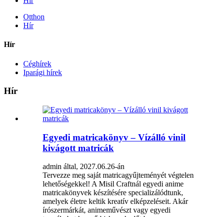
Hír
Otthon
Hír
Hír
Céghírek
Iparági hírek
Hír
Egyedi matricakönyv – Vízálló vinil
kivágott matricák
admin által, 2027.06.26-án
Tervezze meg saját matricagyűjteményét végtelen
lehetőségekkel! A Misil Craftnál egyedi anime
matricakönyvek készítésére specializálódtunk,
amelyek életre keltik kreatív elképzeléseit. Akár
írószermárkát, animeművészt vagy egyedi