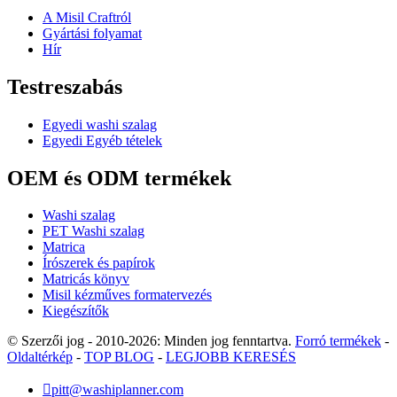
A Misil Craftról
Gyártási folyamat
Hír
Testreszabás
Egyedi washi szalag
Egyedi Egyéb tételek
OEM és ODM termékek
Washi szalag
PET Washi szalag
Matrica
Írószerek és papírok
Matricás könyv
Misil kézműves formatervezés
Kiegészítők
© Szerzői jog - 2010-2026: Minden jog fenntartva.
Forró termékek
-
Oldaltérkép
-
TOP BLOG
-
LEGJOBB KERESÉS

pitt@washiplanner.com