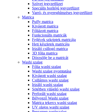
Szövet jegyzetfüzet
Speciális borítójú jegyzetfüzet
Varró- és nyereghímzéses jegyzetfüzet
Matrica
Puffy matrica
Kivágott matrica
Fóliázott matrica
Funkcionális matricák
Fejlécek szkriptek matricája
Heti készletek matricája
Irizáló csillogó matrica
3D fólia matrica
Dörzsölje be a matricát
Washi szalag
Fólia washi szalag
Washi szalag nyomtatása
Kivágott washi szalag
Csillámos washi szalag
Irizáló washi szalag
Sötétben világító washi szalag
Perforált washi szalag
Bélyegző Washi szalag
Matrica tekercs washi szalag
UV olajos washi szalag
Pergamen papírszalag