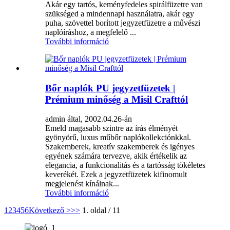
Akár egy tartós, keményfedeles spirálfüzetre van
szükséged a mindennapi használatra, akár egy
puha, szövettel borított jegyzetfüzetre a művészi
naplóíráshoz, a megfelelő ...
További információ
Bőr naplók PU jegyzetfüzetek |
Prémium minőség a Misil Crafttól
admin által, 2002.04.26-án
Emeld magasabb szintre az írás élményét
gyönyörű, luxus műbőr naplókollekciónkkal.
Szakemberek, kreatív szakemberek és igényes
egyének számára tervezve, akik értékelik az
elegancia, a funkcionalitás és a tartósság tökéletes
keverékét. Ezek a jegyzetfüzetek kifinomult
megjelenést kínálnak...
További információ
1
2
3
4
5
6
Következő >
>>
1. oldal / 11