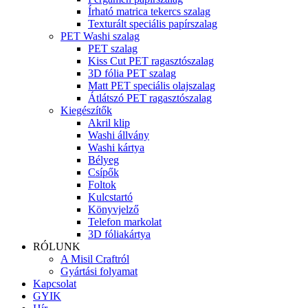
Írható matrica tekercs szalag
Texturált speciális papírszalag
PET Washi szalag
PET szalag
Kiss Cut PET ragasztószalag
3D fólia PET szalag
Matt PET speciális olajszalag
Átlátszó PET ragasztószalag
Kiegészítők
Akril klip
Washi állvány
Washi kártya
Bélyeg
Csípők
Foltok
Kulcstartó
Könyvjelző
Telefon markolat
3D fóliakártya
RÓLUNK
A Misil Craftról
Gyártási folyamat
Kapcsolat
GYIK