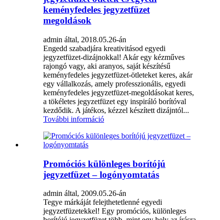
keményfedeles jegyzetfüzet
megoldások
admin által, 2018.05.26-án
Engedd szabadjára kreativitásod egyedi
jegyzetfüzet-dizájnokkal! Akár egy kézműves
rajongó vagy, aki aranyos, saját készítésű
keményfedeles jegyzetfüzet-ötleteket keres, akár
egy vállalkozás, amely professzionális, egyedi
keményfedeles jegyzetfüzet-megoldásokat keres,
a tökéletes jegyzetfüzet egy inspiráló borítóval
kezdődik. A játékos, kézzel készített dizájntól...
További információ
Promóciós különleges borítójú
jegyzetfüzet – logónyomtatás
admin által, 2009.05.26-án
Tegye márkáját felejthetetlenné egyedi
jegyzetfüzetekkel! Egy promóciós, különleges
borítójú jegyzetfüzet több, mint egy hely az írásra