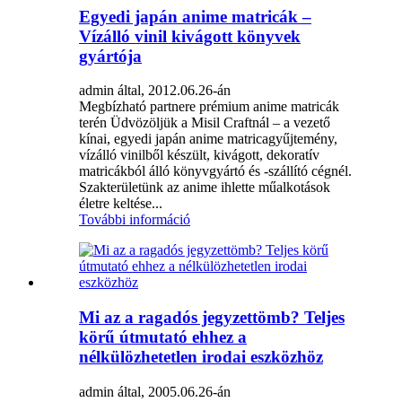
Egyedi japán anime matricák –
Vízálló vinil kivágott könyvek
gyártója
admin által, 2012.06.26-án
Megbízható partnere prémium anime matricák
terén Üdvözöljük a Misil Craftnál – a vezető
kínai, egyedi japán anime matricagyűjtemény,
vízálló vinilből készült, kivágott, dekoratív
matricákból álló könyvgyártó és -szállító cégnél.
Szakterületünk az anime ihlette műalkotások
életre keltése...
További információ
Mi az a ragadós jegyzettömb? Teljes
körű útmutató ehhez a
nélkülözhetetlen irodai eszközhöz
admin által, 2005.06.26-án