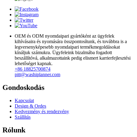
OEM és ODM nyomdaipari gyártóként az ügyfelek
kihívásaira és nyomására összpontosítunk, és továbbra is a
legversenyképesebb nyomdaipari termékmegoldásokat
kínáljuk számukra. Ügyfeleink bizalmába fogadott
beszállítóvá, alkalmazottaink pedig elismert karrierfejlesztési
lehetőséget kapnak.
+86 18825700874
pitt@washiplanner.com
Gondoskodás
Kapcsolat
Design & Ordes
Kedvezmény és rendezvény
Szállítás
Rólunk