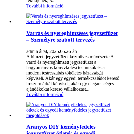
feküdjenek, 3...
További információ
Varrás és nyereghímzéses jegyzetfüzet
– Személyre szabott tervezés
admin által, 2025.05.26-án
A hímzett jegyzetfüzet kézműves művészete A
varró és nyereghímzett jegyzetfüzet a
hagyományos könyvkötési technikák és a
modern testreszabás tökéletes házasságát
képviseli. Akár egy egyedi termékcsaládot kereső
írószermárkát képvisel, akár egy elegáns céges
ajándékokat kereső vállalkozást...
További információ
Aranyos DIY keményfedeles
jegyzetfüzet ötletek és egyedi