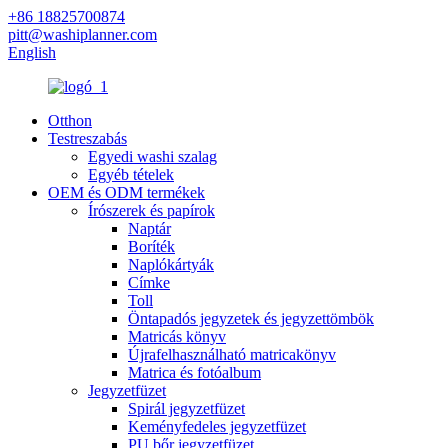
+86 18825700874
pitt@washiplanner.com
English
Otthon
Testreszabás
Egyedi washi szalag
Egyéb tételek
OEM és ODM termékek
Írószerek és papírok
Naptár
Boríték
Naplókártyák
Címke
Toll
Öntapadós jegyzetek és jegyzettömbök
Matricás könyv
Újrafelhasználható matricakönyv
Matrica és fotóalbum
Jegyzetfüzet
Spirál jegyzetfüzet
Keményfedeles jegyzetfüzet
PU bőr jegyzetfüzet