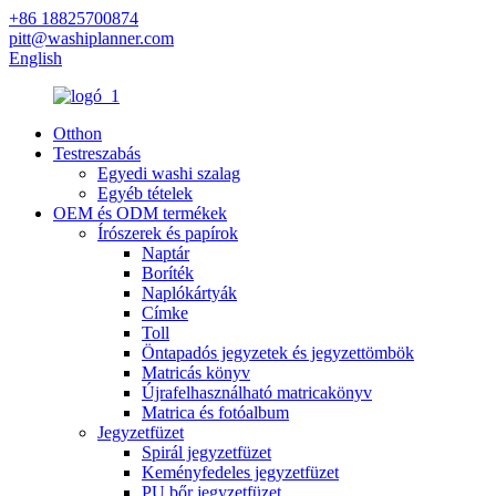
+86 18825700874
pitt@washiplanner.com
English
Otthon
Testreszabás
Egyedi washi szalag
Egyéb tételek
OEM és ODM termékek
Írószerek és papírok
Naptár
Boríték
Naplókártyák
Címke
Toll
Öntapadós jegyzetek és jegyzettömbök
Matricás könyv
Újrafelhasználható matricakönyv
Matrica és fotóalbum
Jegyzetfüzet
Spirál jegyzetfüzet
Keményfedeles jegyzetfüzet
PU bőr jegyzetfüzet