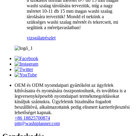
a szokásos normál méretet 6-7 db 15 mm magas
washi szalag tárolására terveztük, míg a nagy
méretet 10-11 db 15 mm magas washi szalag
tárolására terveztük! Mondd el nekünk a
szükséges washi szalag méretét és tekercseit, mi
segítünk a méretjavaslatban!
vizsgálat
részlet
OEM és ODM nyomdaipari gyártóként az ügyfelek
kihívásaira és nyomására összpontosítunk, és továbbra is a
legversenyképesebb nyomdaipari termékmegoldásokat
kínáljuk számukra. Ügyfeleink bizalmába fogadott
beszállítóvá, alkalmazottaink pedig elismert karrierfejlesztési
lehetőséget kapnak.
+86 18825700874
pitt@washiplanner.com