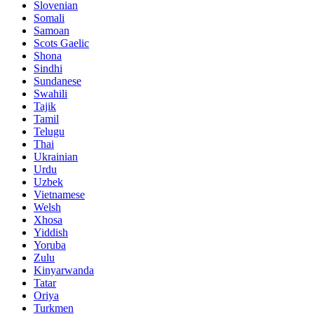
Slovenian
Somali
Samoan
Scots Gaelic
Shona
Sindhi
Sundanese
Swahili
Tajik
Tamil
Telugu
Thai
Ukrainian
Urdu
Uzbek
Vietnamese
Welsh
Xhosa
Yiddish
Yoruba
Zulu
Kinyarwanda
Tatar
Oriya
Turkmen