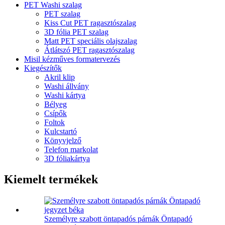
PET Washi szalag
PET szalag
Kiss Cut PET ragasztószalag
3D fólia PET szalag
Matt PET speciális olajszalag
Átlátszó PET ragasztószalag
Misil kézműves formatervezés
Kiegészítők
Akril klip
Washi állvány
Washi kártya
Bélyeg
Csípők
Foltok
Kulcstartó
Könyvjelző
Telefon markolat
3D fóliakártya
Kiemelt termékek
Személyre szabott öntapadós párnák Öntapadó