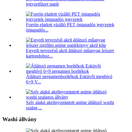
jegyzetfüzet papír
Forrón eladott vízálló PET öntapadós jegyzetek
öntapadós...
Egyedi tervezésű akril átlátszó műanyag írószer
kartondoboz...
Átlátszó pergamenborítékok Esküvői meghívó
6×9 V...
Szív alakú akrilnyomtatott anime átlátszó washi
szalag ...
Washi állvány