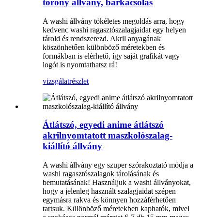
torony állvány, barkácsolás
A washi állvány tökéletes megoldás arra, hogy
kedvenc washi ragasztószalagjaidat egy helyen
tárold és rendszerezd. Akril anyagának
köszönhetően különböző méretekben és
formákban is elérhető, így saját grafikát vagy
logót is nyomtathatsz rá!
vizsgálat
részlet
Átlátszó, egyedi anime átlátszó
akrilnyomtatott maszkolószalag-
kiállító állvány
A washi állvány egy szuper szórakoztató módja a
washi ragasztószalagok tárolásának és
bemutatásának! Használjuk a washi állványokat,
hogy a jelenleg használt szalagjaidat szépen
egymásra rakva és könnyen hozzáférhetően
tartsuk. Különböző méretekben kaphatók, mivel