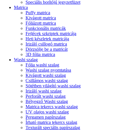
Speciális borítójú jegyzetfüzet
Matrica
Puffy matrica
Kivágott matrica
Fóliázott matrica
Funkcionális matricák
Fejlécek szkriptek matricája
Heti készletek matricája
Irizáló csillogó matrica
Dörzsölje be a matricát
3D fólia matrica
Washi szalag
Fólia washi szalag
Washi szalag nyomtatása
Kivágott washi szalag
Csillámos washi szalag
Sötétben világító washi szalag
Irizáló washi szalag
Perforált washi szalag
Bélyegző Washi szalag
Matrica tekercs washi szalag
UV olajos washi szalag
Pergamen papírszalag
Írható matrica tekercs szalag
Texturált speciális papírszalag