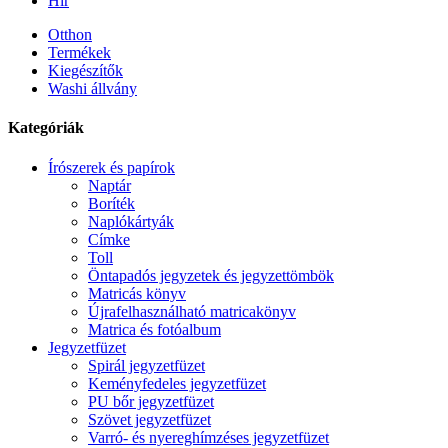
Hír
Otthon
Termékek
Kiegészítők
Washi állvány
Kategóriák
Írószerek és papírok
Naptár
Boríték
Naplókártyák
Címke
Toll
Öntapadós jegyzetek és jegyzettömbök
Matricás könyv
Újrafelhasználható matricakönyv
Matrica és fotóalbum
Jegyzetfüzet
Spirál jegyzetfüzet
Keményfedeles jegyzetfüzet
PU bőr jegyzetfüzet
Szövet jegyzetfüzet
Varró- és nyereghímzéses jegyzetfüzet