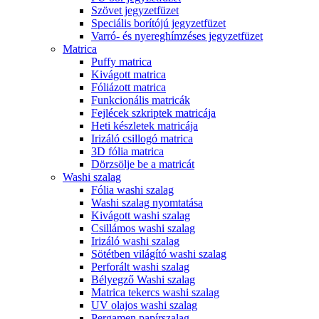
Szövet jegyzetfüzet
Speciális borítójú jegyzetfüzet
Varró- és nyereghímzéses jegyzetfüzet
Matrica
Puffy matrica
Kivágott matrica
Fóliázott matrica
Funkcionális matricák
Fejlécek szkriptek matricája
Heti készletek matricája
Irizáló csillogó matrica
3D fólia matrica
Dörzsölje be a matricát
Washi szalag
Fólia washi szalag
Washi szalag nyomtatása
Kivágott washi szalag
Csillámos washi szalag
Irizáló washi szalag
Sötétben világító washi szalag
Perforált washi szalag
Bélyegző Washi szalag
Matrica tekercs washi szalag
UV olajos washi szalag
Pergamen papírszalag