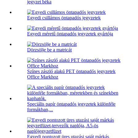
jegyzet béka
Egyedi csillámos öntapadós jegyzetek
Egyedi méretű öntapadós jegyzetek gyártója
Dörzsölje be a matricát
Színes zászló alakú PET öntapadós jegyzetek
Office Markhoz
Speciális papír öntapadós jegyzetek különféle
formákban,...
Egyedi pontozott üres utazási saját márkás