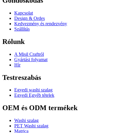
Gondoskodás
Kapcsolat
Design & Ordes
Kedvezmény és rendezvény
Szállítás
Rólunk
A Misil Craftról
Gyártási folyamat
Hír
Testreszabás
Egyedi washi szalag
Egyedi Egyéb tételek
OEM és ODM termékek
Washi szalag
PET Washi szalag
Matrica