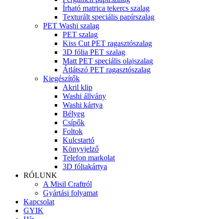
Írható matrica tekercs szalag
Texturált speciális papírszalag
PET Washi szalag
PET szalag
Kiss Cut PET ragasztószalag
3D fólia PET szalag
Matt PET speciális olajszalag
Átlátszó PET ragasztószalag
Kiegészítők
Akril klip
Washi állvány
Washi kártya
Bélyeg
Csípők
Foltok
Kulcstartó
Könyvjelző
Telefon markolat
3D fóliakártya
RÓLUNK
A Misil Craftról
Gyártási folyamat
Kapcsolat
GYIK