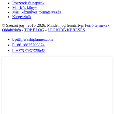
Írószerek és papírok
Matricás könyv
Misil kézműves formatervezés
Kiegészítők
© Szerzői jog - 2010-2026: Minden jog fenntartva.
Forró termékek
-
Oldaltérkép
-
TOP BLOG
-
LEGJOBB KERESÉS

pitt@washiplanner.com

+86 18825700874

+8613537320647