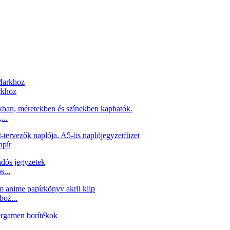
rkhoz
...
apír
s...
boz...