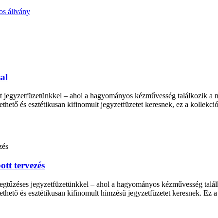
al
t jegyzetfüzetünkkel – ahol a hagyományos kézművesség találkozik a m
hető és esztétikusan kifinomult jegyzetfüzetet keresnek, ez a kollekció 
ott tervezés
regtűzéses jegyzetfüzetünkkel – ahol a hagyományos kézművesség találk
thető és esztétikusan kifinomult hímzésű jegyzetfüzetet keresnek. Ez a ko