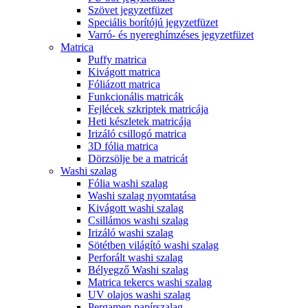
Szövet jegyzetfüzet
Speciális borítójú jegyzetfüzet
Varró- és nyereghímzéses jegyzetfüzet
Matrica
Puffy matrica
Kivágott matrica
Fóliázott matrica
Funkcionális matricák
Fejlécek szkriptek matricája
Heti készletek matricája
Irizáló csillogó matrica
3D fólia matrica
Dörzsölje be a matricát
Washi szalag
Fólia washi szalag
Washi szalag nyomtatása
Kivágott washi szalag
Csillámos washi szalag
Irizáló washi szalag
Sötétben világító washi szalag
Perforált washi szalag
Bélyegző Washi szalag
Matrica tekercs washi szalag
UV olajos washi szalag
Pergamen papírszalag