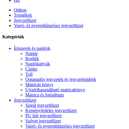
Hír
Otthon
Termékek
Jegyzetfüzet
Varró- és nyereghímzéses jegyzetfüzet
Kategóriák
Írószerek és papírok
Naptár
Boríték
Naplókártyák
Címke
Toll
Öntapadós jegyzetek és jegyzettömbök
Matricás könyv
Újrafelhasználható matricakönyv
Matrica és fotóalbum
Jegyzetfüzet
Spirál jegyzetfüzet
Keményfedeles jegyzetfüzet
PU bőr jegyzetfüzet
Szövet jegyzetfüzet
Varró- és nyereghímzéses jegyzetfüzet