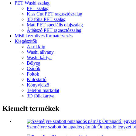
PET Washi szalag
PET szalag
Kiss Cut PET ragasztószalag
3D fólia PET szalag
Matt PET speciális olajszalag
Átlátszó PET ragasztószalag
Misil kézműves formatervezés
Kiegészítők
Akril klip
Washi állvány
Washi kártya
Bélyeg
Csípők
Foltok
Kulcstartó
Könyvjelző
Telefon markolat
3D fóliakártya
Kiemelt termékek
Személyre szabott öntapadós párnák Öntapadó jegyzet b