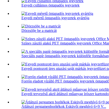
Egyedi csillámos öntapadós jegyzetek
Egyedi méretű öntapadós jegyzetek gyártója
Dörzsölje be a matricát
Színes zászló alakú PET öntapadós jegyzetek Office Ma
Speciális papír öntapadós jegyzetek különféle formákban,
Egyedi pontozott üres utazási saját márkás jegyzetfüzet p
Forrón eladott vízálló PET öntapadós jegyzetek öntapadó
Egyedi tervezésű akril átlátszó műanyag írószer kartondo
Átlátszó pergamenborítékok Esküvői meghívó 6×9 V...