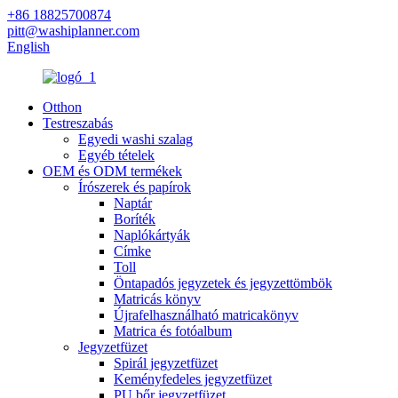
+86 18825700874
pitt@washiplanner.com
English
Otthon
Testreszabás
Egyedi washi szalag
Egyéb tételek
OEM és ODM termékek
Írószerek és papírok
Naptár
Boríték
Naplókártyák
Címke
Toll
Öntapadós jegyzetek és jegyzettömbök
Matricás könyv
Újrafelhasználható matricakönyv
Matrica és fotóalbum
Jegyzetfüzet
Spirál jegyzetfüzet
Keményfedeles jegyzetfüzet
PU bőr jegyzetfüzet