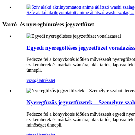
Szív alakú akrilnyomtatott anime átlátszó washi szalag ...
Varró- és nyereghímzéses jegyzetfüzet
Egyedi nyeregöltéses jegyzetfüzet vonalazáss
Fedezze fel a könyvkötés időtlen művészetét nyeregfűzöt
szakemberek és márkák számára, akik tartós, laposra fektet
ünnepli.
vizsgálat
részlet
Nyeregfűzős jegyzetfüzetek – Személyre szab
Fedezze fel a könyvkötés időtlen művészetét egyedi nye
szakemberek és márkák számára, akik tartós, laposra fekte
minőséget ünnepli.