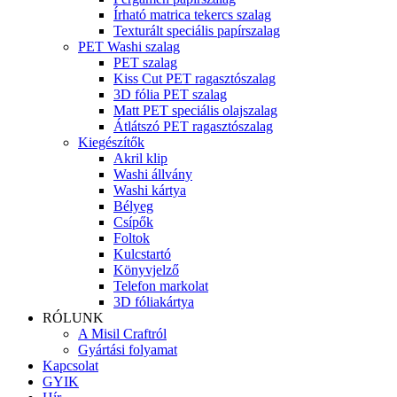
Írható matrica tekercs szalag
Texturált speciális papírszalag
PET Washi szalag
PET szalag
Kiss Cut PET ragasztószalag
3D fólia PET szalag
Matt PET speciális olajszalag
Átlátszó PET ragasztószalag
Kiegészítők
Akril klip
Washi állvány
Washi kártya
Bélyeg
Csípők
Foltok
Kulcstartó
Könyvjelző
Telefon markolat
3D fóliakártya
RÓLUNK
A Misil Craftról
Gyártási folyamat
Kapcsolat
GYIK