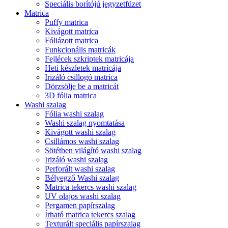
Speciális borítójú jegyzetfüzet
Matrica
Puffy matrica
Kivágott matrica
Fóliázott matrica
Funkcionális matricák
Fejlécek szkriptek matricája
Heti készletek matricája
Irizáló csillogó matrica
Dörzsölje be a matricát
3D fólia matrica
Washi szalag
Fólia washi szalag
Washi szalag nyomtatása
Kivágott washi szalag
Csillámos washi szalag
Sötétben világító washi szalag
Irizáló washi szalag
Perforált washi szalag
Bélyegző Washi szalag
Matrica tekercs washi szalag
UV olajos washi szalag
Pergamen papírszalag
Írható matrica tekercs szalag
Texturált speciális papírszalag