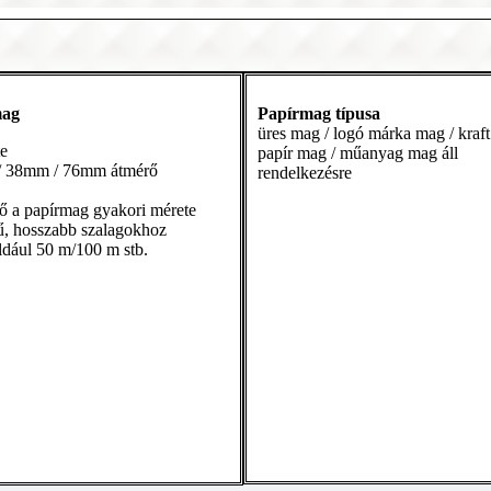
mag
Papírmag típusa
üres mag / logó márka mag / kraft
e
papír mag / műanyag mag áll
 38mm / 76mm átmérő
rendelkezésre
 a papírmag gyakori mérete
, hosszabb szalagokhoz
ldául 50 m/100 m stb.