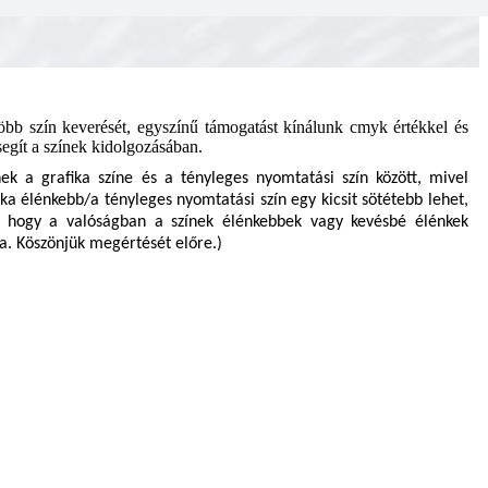
több szín keverését, egyszínű támogatást kínálunk cmyk értékkel és
egít a színek kidolgozásában.
ek a grafika színe és a tényleges nyomtatási szín között, mivel
a élénkebb/a tényleges nyomtatási szín egy kicsit sötétebb lehet,
e, hogy a valóságban a színek élénkebbek vagy kevésbé élénkek
ka. Köszönjük megértését előre.)