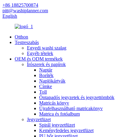
+86 18825700874
pitt@washiplanner.com
English
Otthon
Testreszabás
Egyedi washi szalag
Egyéb tételek
OEM és ODM termékek
Írószerek és papírok
Naptár
Boríték
Naplókártyák
Címke
Toll
Öntapadós jegyzetek és jegyzettömbök
Matricás könyv
Újrafelhasználható matricakönyv
Matrica és fotóalbum
Jegyzetfüzet
Spirál jegyzetfüzet
Keményfedeles jegyzetfüzet
PU bőr jegyzetfüzet