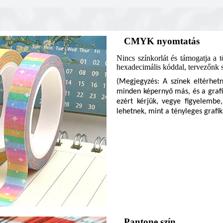
CMYK nyomtatás
Nincs színkorlát és támogatja a 
hexadecimális kóddal, tervezőnk s
(Megjegyzés: A színek eltérhetn
minden képernyő más, és a grafik
ezért kérjük, vegye figyelemb
lehetnek, mint a tényleges grafi
Pantone szín