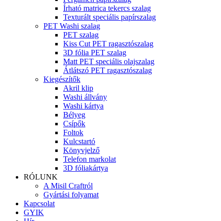
Írható matrica tekercs szalag
Texturált speciális papírszalag
PET Washi szalag
PET szalag
Kiss Cut PET ragasztószalag
3D fólia PET szalag
Matt PET speciális olajszalag
Átlátszó PET ragasztószalag
Kiegészítők
Akril klip
Washi állvány
Washi kártya
Bélyeg
Csípők
Foltok
Kulcstartó
Könyvjelző
Telefon markolat
3D fóliakártya
RÓLUNK
A Misil Craftról
Gyártási folyamat
Kapcsolat
GYIK