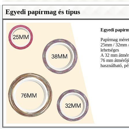
Egyedi papírmag és típus
Egyedi papír
Papírmag méret
25mm / 32mm /
lehetséges
A 32 mm átmérő
76 mm átmérőjű
használható, pé