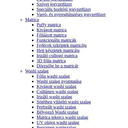
Szövet jegyzetfüzet
Speciális borítójú jegyzetfüzet
Varró- és nyereghímzéses jegyzetfüzet
Matrica
Puffy matrica
Kivágott matrica
Fóliázott matrica
Funkcionális matricák
Fejlécek szkriptek matricája
Heti készletek matricája
Irizáló csillogó matrica
3D fólia matrica
Dörzsölje be a matricát
Washi szalag
Fólia washi szalag
Washi szalag nyomtatása
Kivágott washi szalag
Csillámos washi szalag
Irizáló washi szalag
Sötétben világító washi szalag
Perforált washi szalag
Bélyegző Washi szalag
Matrica tekercs washi szalag
UV olajos washi szalag
Pergamen papírszalag