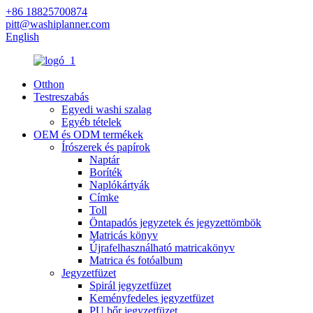
+86 18825700874
pitt@washiplanner.com
English
Otthon
Testreszabás
Egyedi washi szalag
Egyéb tételek
OEM és ODM termékek
Írószerek és papírok
Naptár
Boríték
Naplókártyák
Címke
Toll
Öntapadós jegyzetek és jegyzettömbök
Matricás könyv
Újrafelhasználható matricakönyv
Matrica és fotóalbum
Jegyzetfüzet
Spirál jegyzetfüzet
Keményfedeles jegyzetfüzet
PU bőr jegyzetfüzet