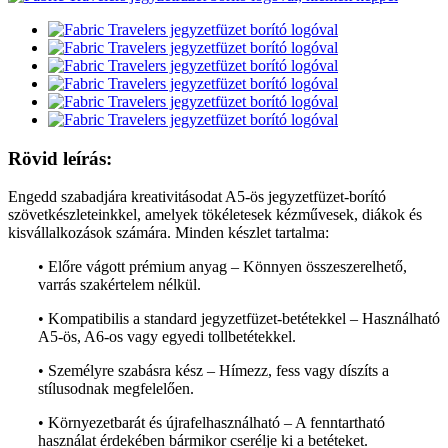
Rövid leírás:
Engedd szabadjára kreativitásodat A5-ös jegyzetfüzet-borító
szövetkészleteinkkel, amelyek tökéletesek kézművesek, diákok és
kisvállalkozások számára. Minden készlet tartalma:
• Előre vágott prémium anyag – Könnyen összeszerelhető,
varrás szakértelem nélkül.
• Kompatibilis a standard jegyzetfüzet-betétekkel – Használható
A5-ös, A6-os vagy egyedi tollbetétekkel.
• Személyre szabásra kész – Hímezz, fess vagy díszíts a
stílusodnak megfelelően.
• Környezetbarát és újrafelhasználható – A fenntartható
használat érdekében bármikor cserélje ki a betéteket.