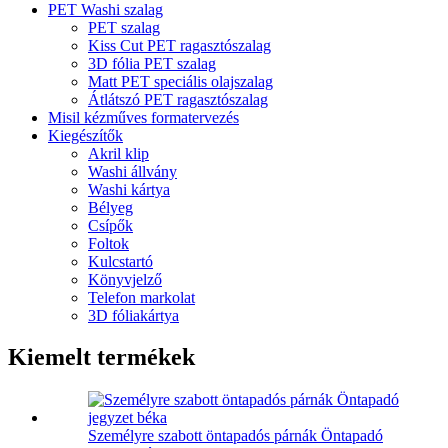
PET Washi szalag
PET szalag
Kiss Cut PET ragasztószalag
3D fólia PET szalag
Matt PET speciális olajszalag
Átlátszó PET ragasztószalag
Misil kézműves formatervezés
Kiegészítők
Akril klip
Washi állvány
Washi kártya
Bélyeg
Csípők
Foltok
Kulcstartó
Könyvjelző
Telefon markolat
3D fóliakártya
Kiemelt termékek
Személyre szabott öntapadós párnák Öntapadó