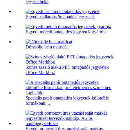
jegyzet béka
Egyedi csillámos öntapadós jegyzetek
Egyedi méretű öntapadós jegyzetek gyártója
Dörzsölje be a matricát
Színes zászló alakú PET öntapadós jegyzetek
Office Markhoz
Speciális papír öntapadós jegyzetek különféle
formákban,...
Egyedi pontozott üres utazási saját márkás