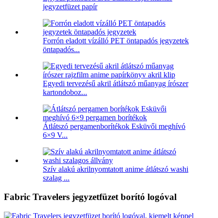
jegyzetfüzet papír
Forrón eladott vízálló PET öntapadós jegyzetek
öntapadós...
Egyedi tervezésű akril átlátszó műanyag írószer
kartondoboz...
Átlátszó pergamenborítékok Esküvői meghívó
6×9 V...
Szív alakú akrilnyomtatott anime átlátszó washi
szalag ...
Fabric Travelers jegyzetfüzet borító logóval