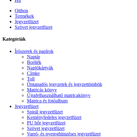
Hír
Otthon
Termékek
Jegyzetfüzet
Szövet jegyzetfüzet
Kategóriák
Írószerek és papírok
Naptár
Boríték
Naplókártyák
Címke
Toll
Öntapadós jegyzetek és jegyzettömbök
Matricás könyv
Újrafelhasználható matricakönyv
Matrica és fotóalbum
Jegyzetfüzet
Spirál jegyzetfüzet
Keményfedeles jegyzetfüzet
PU bőr jegyzetfüzet
Szövet jegyzetfüzet
Varró- és nyereghímzéses jegyzetfüzet