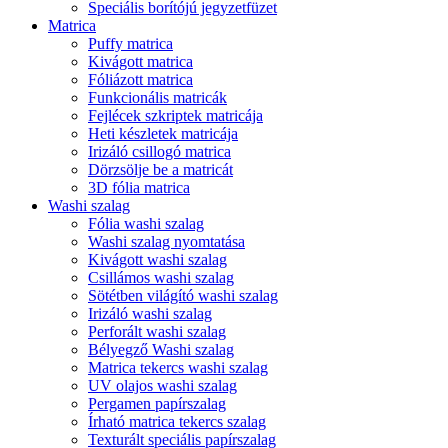
Speciális borítójú jegyzetfüzet
Matrica
Puffy matrica
Kivágott matrica
Fóliázott matrica
Funkcionális matricák
Fejlécek szkriptek matricája
Heti készletek matricája
Irizáló csillogó matrica
Dörzsölje be a matricát
3D fólia matrica
Washi szalag
Fólia washi szalag
Washi szalag nyomtatása
Kivágott washi szalag
Csillámos washi szalag
Sötétben világító washi szalag
Irizáló washi szalag
Perforált washi szalag
Bélyegző Washi szalag
Matrica tekercs washi szalag
UV olajos washi szalag
Pergamen papírszalag
Írható matrica tekercs szalag
Texturált speciális papírszalag