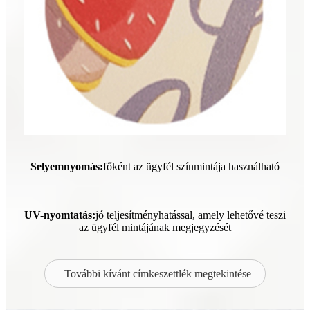
Selyemnyomás:
főként az ügyfél színmintája használható
UV-nyomtatás:
jó teljesítményhatással, amely lehetővé teszi
az ügyfél mintájának megjegyzését
További kívánt címkeszettlék megtekintése