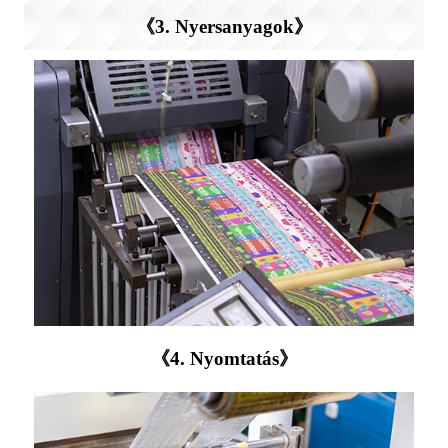
《3. Nyersanyagok》
《4. Nyomtatás》