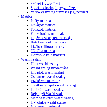
Szövet jegyzetfüzet
Speciális borítójú jegyzetfüzet
Varró- és nyereghímzéses jegyzetfüzet
Matrica
Puffy matrica
Kivágott matrica
Fóliázott matrica
Funkcionális matricák
Fejlécek szkriptek matricája
Heti készletek matricája
Irizáló csillogó matrica
3D fólia matrica
Dörzsölje be a matricát
Washi szalag
Fólia washi szalag
Washi szalag nyomtatása
Kivágott washi szalag
Csillámos washi szalag
Irizáló washi szalag
Sötétben világító washi szalag
Perforált washi szalag
Bélyegző Washi szalag
Matrica tekercs washi szalag
UV olajos washi szalag
Pergamen papírszalag