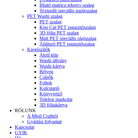
Írható matrica tekercs szalag
Texturált speciális papírszalag
PET Washi szalag
PET szalag
Kiss Cut PET ragasztószalag
3D fólia PET szalag
Matt PET speciális olajszalag
Átlátszó PET ragasztószalag
Kiegészítők
Akril klip
Washi állvány
Washi kártya
Bélyeg
Csípők
Foltok
Kulcstartó
Könyvjelző
Telefon markolat
3D fóliakártya
RÓLUNK
A Misil Craftról
Gyártási folyamat
Kapcsolat
GYIK