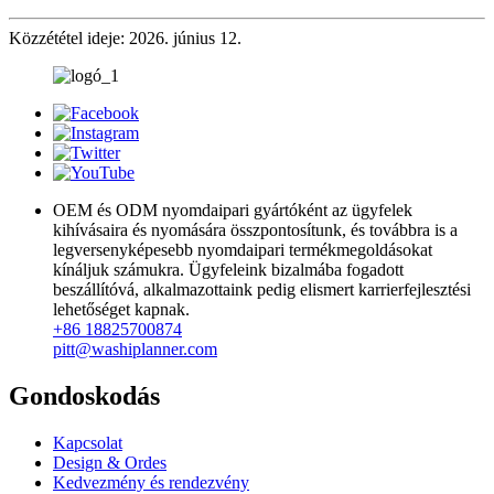
Közzététel ideje: 2026. június 12.
OEM és ODM nyomdaipari gyártóként az ügyfelek
kihívásaira és nyomására összpontosítunk, és továbbra is a
legversenyképesebb nyomdaipari termékmegoldásokat
kínáljuk számukra. Ügyfeleink bizalmába fogadott
beszállítóvá, alkalmazottaink pedig elismert karrierfejlesztési
lehetőséget kapnak.
+86 18825700874
pitt@washiplanner.com
Gondoskodás
Kapcsolat
Design & Ordes
Kedvezmény és rendezvény