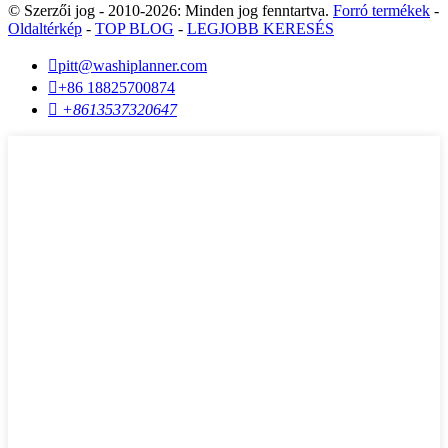
© Szerzői jog - 2010-2026: Minden jog fenntartva.
Forró termékek
-
Oldaltérkép
-
TOP BLOG
-
LEGJOBB KERESÉS

pitt@washiplanner.com

+86 18825700874

+8613537320647