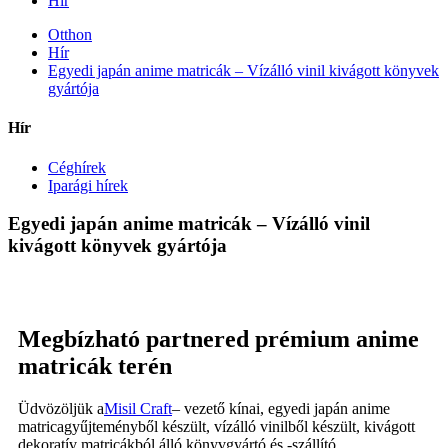
Hír
Otthon
Hír
Egyedi japán anime matricák – Vízálló vinil kivágott könyvek
gyártója
Hír
Céghírek
Iparági hírek
Egyedi japán anime matricák – Vízálló vinil
kivágott könyvek gyártója
Megbízható partnered prémium anime
matricák terén
Üdvözöljük a
Misil Craft
– vezető kínai, egyedi japán anime
matricagyűjteményből készült, vízálló vinilből készült, kivágott
dekoratív matricákból álló könyvgyártó és -szállító.