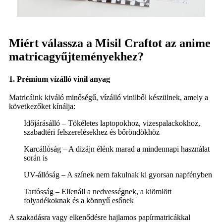
Miért válassza a Misil Craftot az anime
matricagyűjteményekhez?
1. Prémium vízálló vinil anyag
Matricáink kiváló minőségű, vízálló vinilből készülnek, amely a
következőket kínálja:
Időjárásálló – Tökéletes laptopokhoz, vizespalackokhoz,
szabadtéri felszerelésekhez és bőröndökhöz
Karcállóság – A dizájn élénk marad a mindennapi használat
során is
UV-állóság – A színek nem fakulnak ki gyorsan napfényben
Tartósság – Ellenáll a nedvességnek, a kiömlött
folyadékoknak és a könnyű esőnek
A szakadásra vagy elkenődésre hajlamos papírmatricákkal