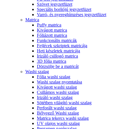
Szövet jegyzetfüzet
Speciális borítójú jegyzetfüzet
Varró- és nyereghímzéses jegyzetfüzet
Matrica
Puffy matrica
Kivágott matrica
Fóliázott matrica
Funkcionális matricák
Fejlécek szkriptek matricája
Heti készletek matricája
Irizáló csillogó matrica
3D fólia matrica
Dörzsölje be a matricát
Washi szalag
Fólia washi szalag
Washi szalag nyomtatása
Kivágott washi szalag
Csillámos washi szalag
Irizáló washi szalag
Sötétben világító washi szalag
Perforált washi szalag
Bélyegző Washi szalag
Matrica tekercs washi szalag
UV olajos washi szalag
Pergamen papírszalag