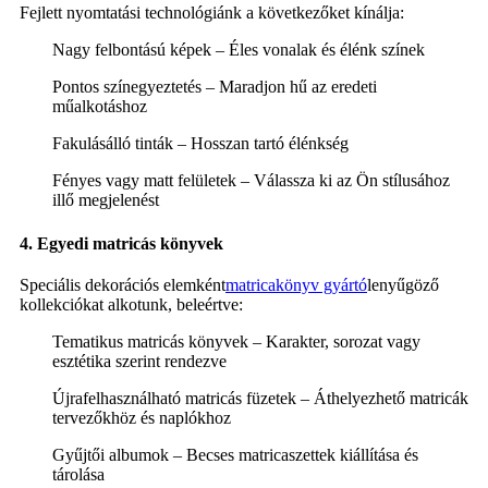
Fejlett nyomtatási technológiánk a következőket kínálja:
Nagy felbontású képek – Éles vonalak és élénk színek
Pontos színegyeztetés – Maradjon hű az eredeti
műalkotáshoz
Fakulásálló tinták – Hosszan tartó élénkség
Fényes vagy matt felületek – Válassza ki az Ön stílusához
illő megjelenést
4. Egyedi matricás könyvek
Speciális dekorációs elemként
matricakönyv gyártó
lenyűgöző
kollekciókat alkotunk, beleértve:
Tematikus matricás könyvek – Karakter, sorozat vagy
esztétika szerint rendezve
Újrafelhasználható matricás füzetek – Áthelyezhető matricák
tervezőkhöz és naplókhoz
Gyűjtői albumok – Becses matricaszettek kiállítása és
tárolása