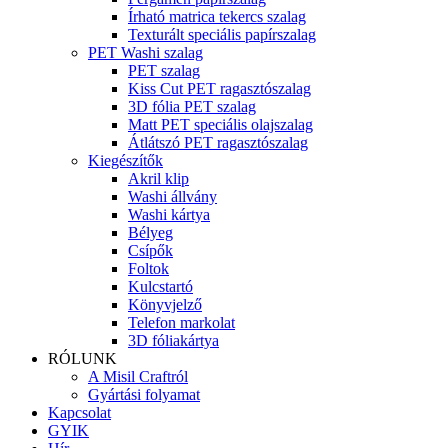
Írható matrica tekercs szalag
Texturált speciális papírszalag
PET Washi szalag
PET szalag
Kiss Cut PET ragasztószalag
3D fólia PET szalag
Matt PET speciális olajszalag
Átlátszó PET ragasztószalag
Kiegészítők
Akril klip
Washi állvány
Washi kártya
Bélyeg
Csípők
Foltok
Kulcstartó
Könyvjelző
Telefon markolat
3D fóliakártya
RÓLUNK
A Misil Craftról
Gyártási folyamat
Kapcsolat
GYIK