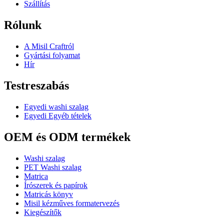
Szállítás
Rólunk
A Misil Craftról
Gyártási folyamat
Hír
Testreszabás
Egyedi washi szalag
Egyedi Egyéb tételek
OEM és ODM termékek
Washi szalag
PET Washi szalag
Matrica
Írószerek és papírok
Matricás könyv
Misil kézműves formatervezés
Kiegészítők