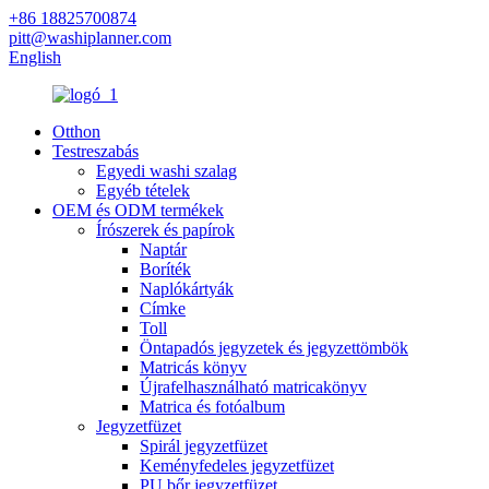
+86 18825700874
pitt@washiplanner.com
English
Otthon
Testreszabás
Egyedi washi szalag
Egyéb tételek
OEM és ODM termékek
Írószerek és papírok
Naptár
Boríték
Naplókártyák
Címke
Toll
Öntapadós jegyzetek és jegyzettömbök
Matricás könyv
Újrafelhasználható matricakönyv
Matrica és fotóalbum
Jegyzetfüzet
Spirál jegyzetfüzet
Keményfedeles jegyzetfüzet
PU bőr jegyzetfüzet