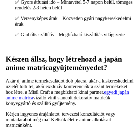
✅ Gyors átfutási idő – Mintavétel 5-7 napon belül, tömeges
rendelés 2-3 héten belül
✅ Versenyképes árak – Közvetlen gyári nagykereskedelmi
árak
✅ Globális szállítás – Megbízható kiszállítás világszerte
Készen állsz, hogy létrehozd a japán
anime matricagyűjteményedet?
Akár új anime termékcsaládot dob ​​piacra, akár a kiskereskedelmi
üzletét tölti fel, akár exkluzív konferenciákra szánt termékeket
hoz létre, a Misil Craft a megbízható kínai partner.
egyedi japán
anime matrica
vízálló vinil stancolt dekoratív matricák
könyvgyártó és szállító gyűjtemény.
Kérjen ingyenes árajánlatot, tervezési konzultációt vagy
mintadarabot még ma! Keltsük életre anime alkotásait –
matricánként.