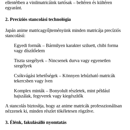
ellentétben a vinilmatricáink tartósak – beltéren és kültéren
egyaránt.
2. Precíziós stancolási technológia
Japán anime matricagyűjteményünk minden matricája precíziós
stancolású:
Egyedi formák – Bármilyen karakter sziluett, chibi forma
vagy díszítőelem
Tiszta szegélyek – Nincsenek durva vagy egyenetlen
szegélyek
Csókvágási lehetőségek – Könnyen lehúzható matricák
tekercsben vagy íven
Komplex minták – Bonyolult részletek, mint például
hajszálak, fegyverek vagy kiegészítők
A stancolás biztosítja, hogy az anime matricák professzionálisan
nézzenek ki, minden részlet tökéletesen rögzítve.
3. Élénk, fakulásálló nyomtatás